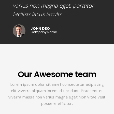
varius non magna eget, porttitor
facilisis lacus iaculis.
JOHN DEO
Company Name
Our Awesome team
Lorem ipsum dolor sit amet consectetur adipiscing
elit viverra aliquam lorem id tincidunt. Praesent et
viverra massa non varius magna eget nibh vitae velit
posuere efficitur.