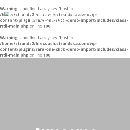
Warning
: Undefined array key "host" in
/home/strands2/lifecoach.strandska.com/wp-
Toggl
content/plugins/rara-one-click-demo-import/includes/class-
naviga
rrdi-main.php
on line
100
Warning
: Undefined array key "host" in
/home/strands2/lifecoach.strandska.com/wp-
content/plugins/rara-one-click-demo-import/includes/class-
rrdi-main.php
on line
100